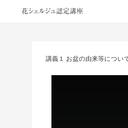
内
容
を
ス
キ
ッ
プ
講義１ お盆の由来等について