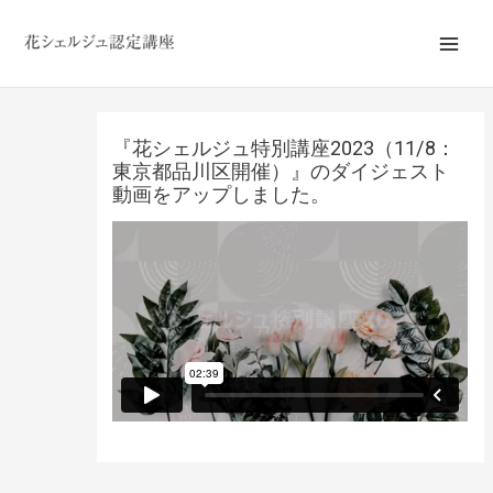
内
Main
容
Men
を
ス
キ
『花シェルジュ特別講座2023（11/8：
ッ
東京都品川区開催）』のダイジェスト
動画をアップしました。
プ