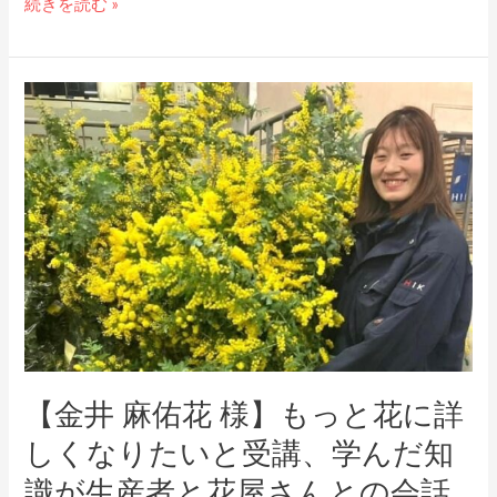
続きを読む »
ュ
分
イ
の
ン
中
【金
タ
に
井
ビ
蓄
麻
ュ
え
佑
ー
る
花
～
様】
花
も
シ
っ
ェ
と
ル
花
ジ
に
ュ
【金井 麻佑花 様】もっと花に詳
詳
イ
しくなりたいと受講、学んだ知
し
ン
識が生産者と花屋さんとの会話
く
タ