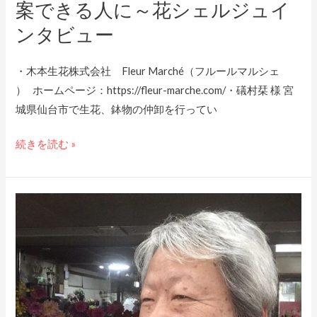
案できる人に～花シェルジュイ
に
ュ
貢
ー
ンタビュー
献、
お
・木本生花株式会社 Fleur Marché（フルールマルシェ
客
） ホームページ：https://fleur-marche.com/・礒村栞 様 宮
様
城県仙台市で生花、鉢物の仲卸を行ってい
へ
一
続きを読む »
言
添
え
【平
て
田
「花
明
の
久
あ
様】
る
プ
暮
ロ