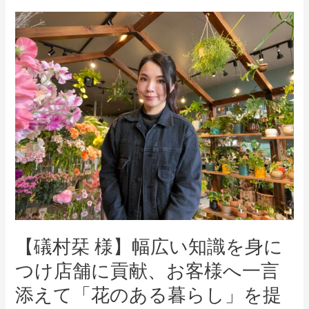
様
【礒
に
村
寄
栞
り
様】
添
幅
う
広
～
い
花
知
シ
識
ェ
を
ル
身
ジ
に
ュ
【礒村栞 様】幅広い知識を身に
つ
イ
け
ン
つけ店舗に貢献、お客様へ一言
店
タ
添えて「花のある暮らし」を提
舗
ビ