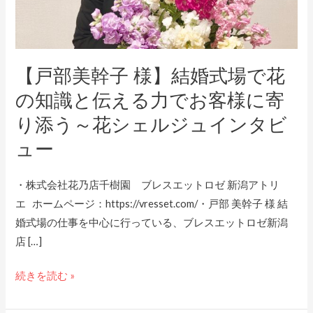
婚
式
場
で
【戸部美幹子 様】結婚式場で花
花
の知識と伝える力でお客様に寄
の
り添う～花シェルジュインタビ
知
ュー
識
と
伝
・株式会社花乃店千樹園 ブレスエットロゼ 新潟アトリ
え
エ ホームページ：https://vresset.com/・戸部 美幹子 様 結
る
婚式場の仕事を中心に行っている、ブレスエットロゼ新潟
力
店 […]
で
続きを読む »
お
客