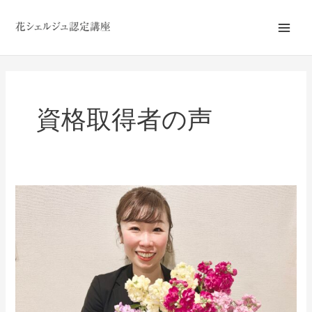
内
Main
容
Men
を
ス
キ
ッ
資格取得者の声
プ
【戸
部
美
幹
子
様】
結