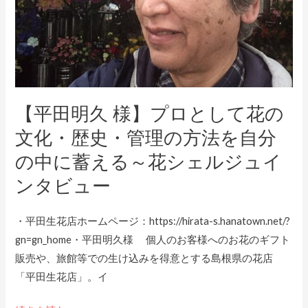
ら
と
し」
し
を
て
提
花
案
の
【平田明久 様】プロとして花の
で
文
き
化・
文化・歴史・管理の方法を自分
る
歴
の中に蓄える～花シェルジュイ
人
史・
ンタビュー
に
管
～
理
花
・平田生花店ホームページ：https://hirata-s.hanatown.net/?
の
シ
gn=gn_home・平田明久様 個人のお客様へのお花のギフト
方
ェ
販売や、旅館等での生け込みを得意とする島根県の花店
法
ル
「平田生花店」。イ
を
ジ
自