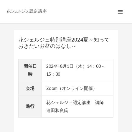
内
Main
容
Men
を
ス
キ
花シェルジュ特別講座2024夏～知って
ッ
おきたいお盆のはなし～
プ
開催日
2024年8月1日（木）14：00～
時
15：30
会場
Zoom（オンライン開催）
花シェルジュ認定講座 講師
進行
迫田和良氏